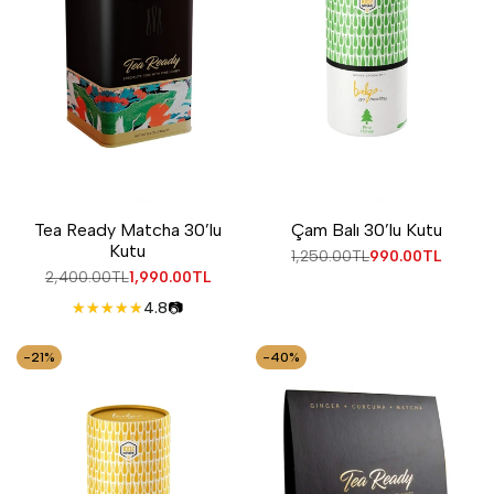
Tea Ready Matcha 30’lu
Çam Balı 30’lu Kutu
Kutu
Normal
1,250.00TL
İndirimli
990.00TL
fiyat
fiyat
Normal
2,400.00TL
İndirimli
1,990.00TL
fiyat
fiyat
4.8
📷
-
21
%
-
40
%