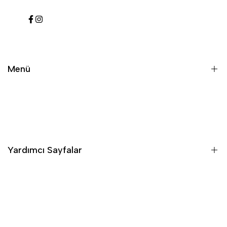
Facebook
Instagram
Menü
Biz Kimiz
İletişim
Yardımcı Sayfalar
Teslimat, İptal & İade Bilgileri
Gizlilik & Güvenlik