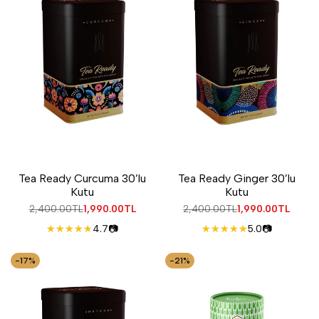
Tea Ready Curcuma 30’lu
Tea Ready Ginger 30’lu
Kutu
Kutu
Normal
2,400.00TL
İndirimli
1,990.00TL
Normal
2,400.00TL
İndirimli
1,990.00TL
fiyat
fiyat
fiyat
fiyat
4.7
📷
5.0
📷
-
17
%
-
21
%