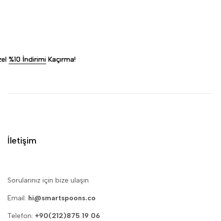
mi
mi
mi
mi
Kaçırma!
Kaçırma!
Kaçırma!
Kaçırma!
İletişim
Sorularınız için bize ulaşın
Email:
hi@smartspoons.co
Telefon:
+90(212)875 19 06