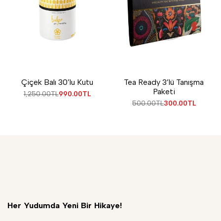
Çiçek Balı 30’lu Kutu
Tea Ready 3’lü Tanışma
Paketi
Normal
1,250.00TL
İndirimli
990.00TL
fiyat
fiyat
Normal
500.00TL
İndirimli
300.00TL
fiyat
fiyat
Her Yudumda Yeni Bir Hikaye!